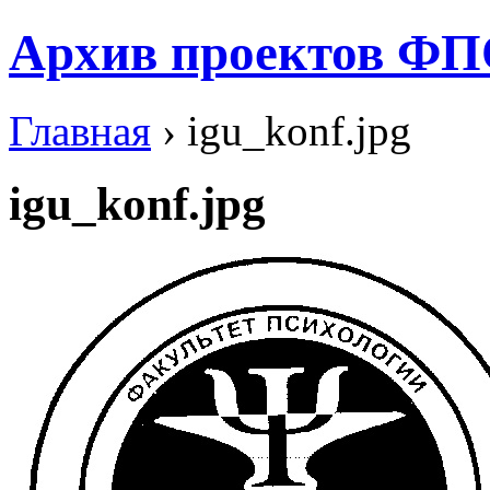
Архив проектов ФП
Главная
› igu_konf.jpg
igu_konf.jpg