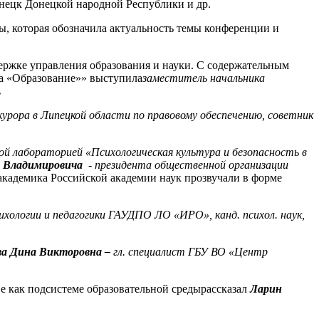
Донецк Донецкой народной Республики и др.
, которая обозначила актуальность темы конференции и
держке управления образования и науки. С содержательным
та «Образование»» выступила
заместитель начальника
.
рора в Липецкой области по правовому обеспечению, советник
ой лабораторией «Психологическая культура и безопасность в
 Владимировича
- президента общественной организации
 академика Российской академии наук прозвучали в форме
сихологии и педагогики ГАУДПО ЛО «ИРО», канд. психол. наук,
ва Дина Викторовна –
гл. специалист ГБУ ВО «Центр
е как подсистеме образовательной средырассказал
Ларин