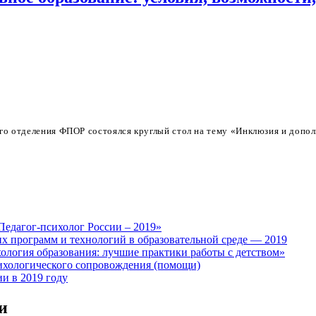
ого отделения ФПОР состоялся круглый стол на тему «Инклюзия и допо
Педагог-психолог России – 2019»
х программ и технологий в образовательной среде — 2019
логия образования: лучшие практики работы с детством»
ихологического сопровождения (помощи)
и в 2019 году
и