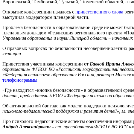
Воронежской, Тамбовской, Тульской, Тюменской областей, а та
Открытие конференции началось с
приветственного слова
рект
выступила модератором пленарной части.
Проблема безопасности в образовательной среде не может быт
пленарным докладом «Реализация регионального проекта «Под
Управления образования и науки Липецкой области – начальни
О правовых вопросах по безопасности несовершеннолетних ра
юстиции.
Приветствия участникам конференции от
Баевой Ирины Алекс
образовании» ФГБОУ ВО «Российский государственный педагог
«Федерация психологов образования России», ректора Московск
телефонограммы
.
«Где находится «кнопка безопасности» в образовательной сред
доцент, председатель ЛРОО «Федерация психологов образован
Об антикризисной бригаде как модели поддержки психологичес
психолого-педагогической поддержки и развития детей», гл. 
Про психолого-педагогические аспекты обеспечения информаци
Андрей Александрович
–
ст. преподаватель
ФГБОУ ВО ЕГУ им. И