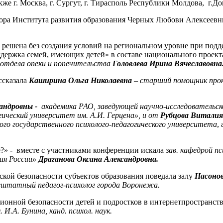
кже г. Москва, г. Сургут, г. Тирасполь Республики Молдова, г.
ора Института развития образования Черных Любови Алексеевны
ь решена без создания условий на региональном уровне при под
держка семей, имеющих детей» в составе национального проек
к отдела опеки и попечительства
Головлева Ирина Вячеславовна
ссказала
Каширина Ольга Николаевна
–
старший помощник проку
андровны -
академика РАО, заведующей научно-исследовательск
ический университет им. А.И. Герцена», и от
Рубцова Виталия
ого государственного психолого-педагогического университета
,
е?» - вместе с участниками конференции искала з
ав. кафедрой п
ия России»
Драганова Оксана Александровна.
кой безопасности субъектов образования поведала залу
Насоно
внештатный педагог-психолог города Воронежа.
онной безопасности детей и подростков в интернетпространств
.А. Бунина, канд. психол. наук.