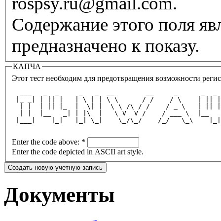
rospsy.ru@gmail.com.
Содержание этого поля яв
предназначено к показу.
КАПЧА
Этот тест необходим для предотвращения возможности регис
  ___   _  _     _   _  __        __     _      _  _ 
 |_ _| | || |   | \ | | \ \      / /    / \    | || |
  | |  | || |_  |  \| |  \ \ /\ / /    / _ \   | || |
  | |  |__   _| | |\  |   \ V  V /    / ___ \  |__   
 |___|    |_|   |_| \_|    \_/\_/    /_/   \_\    |_|
Enter the code above:
*
Enter the code depicted in ASCII art style.
Документы